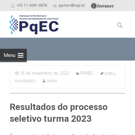
+55 11 3091-0678
ppmec@usp.br
Skip
to
Pesquisar
content
por:
Menu
18 de novembro de 2022
PPMEC
pqec
,
resultados
cintia
Resultados do processo
seletivo turma 2023