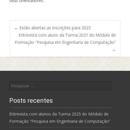
seus orientadores.
Post
←
Estão abertas as inscrições para 2023
Entrevista com aluno da Turma 2021 do Módulo de
Formação “Pesquisa em Engenharia de Computação”
navigation
→
Pesquisar
por:
Posts recentes
Entrevista com alunos da Turma 2025 do Módulo de
Formação “Pesquisa em Engenharia de Computação”