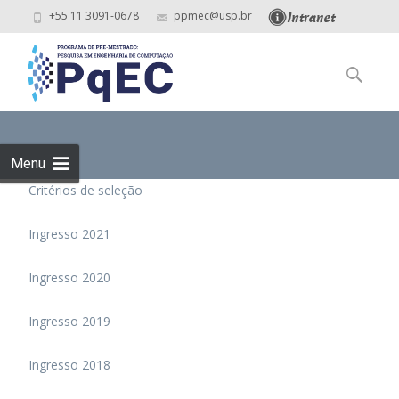
+55 11 3091-0678
ppmec@usp.br
Skip
to
Pesquisar
content
por:
Menu
Critérios de seleção
Ingresso 2021
Ingresso 2020
Ingresso 2019
Ingresso 2018