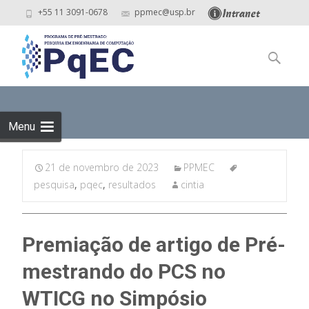
+55 11 3091-0678
ppmec@usp.br
Skip
to
Pesquisar
content
por:
Menu
21 de novembro de 2023
PPMEC
pesquisa
,
pqec
,
resultados
cintia
Premiação de artigo de Pré-
mestrando do PCS no
WTICG no Simpósio