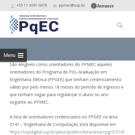
+55 11 3091-0678
ppmec@usp.br
Skip
to
Pesquisar
content
por:
Menu
São elegíveis como orientadores do PPMEC aqueles
orientadores do Programa de Pós-Graduação em
Engenharia Elétrica (PPGEE) que tenham credenciamento
válido por pelo menos 18 meses do período de ingresso e
que tenham vagas para regularizar o aluno no ano
seguinte ao PPMEC.
A lista de orientadores credenciados no PPGEE na área
3141 – Engenharia de Computação está disponível em
https://uspdigital.usp.br/janus/publico/lista/area/cpg/3/3141