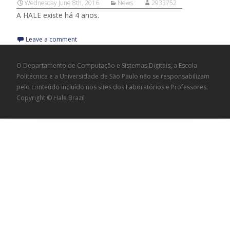
Wednesday June 8th, 2016
News
2933752
A HALE existe há 4 anos.
Leave a comment
O Departamento de Computação e Sistemas Digitais, a Escola
Politécnica e a Universidade de São Paulo não se responsabilizam
pelo conteúdo incluído nos sites dos Laboratórios e Professores.
Copyright © Hale Brazil