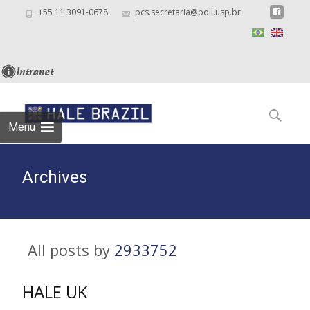
+55 11 3091-0678
pcs.secretaria@poli.usp.br
Skip
to
Search
content
for:
Menu
Archives
All posts by
2933752
HALE UK