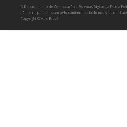
O Departamento de Computação e Sistemas Digitais, a Escola Poli
não se responsabilizam pelo conteúdo incluído nos sites dos Lab
Copyright © Hale Brazil