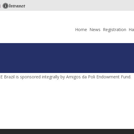
Skip
to
Home
News
Registration
Ha
content
E Brazil is sponsored integrally by Amigos da Poli Endowment Fund.