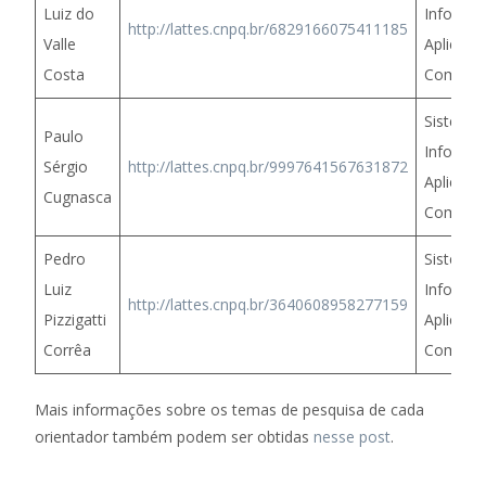
Luiz do
Informa
http://lattes.cnpq.br/6829166075411185
Valle
Aplicaçõ
Costa
Computa
Sistema
Paulo
Informa
Sérgio
http://lattes.cnpq.br/9997641567631872
Aplicaçõ
Cugnasca
Computa
Pedro
Sistema
Luiz
Informa
http://lattes.cnpq.br/3640608958277159
Pizzigatti
Aplicaçõ
Corrêa
Computa
Mais informações sobre os temas de pesquisa de cada
orientador também podem ser obtidas
nesse post
.