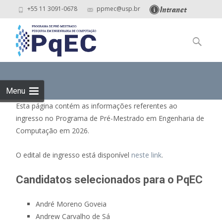
+55 11 3091-0678
ppmec@usp.br
Skip
to
Pesquisar
content
por:
Menu
Esta página contém as informações referentes ao
ingresso no Programa de Pré-Mestrado em Engenharia de
Computação em 2026.
O edital de ingresso está disponível
neste link
.
Candidatos selecionados para o PqEC
André Moreno Goveia
Andrew Carvalho de Sá