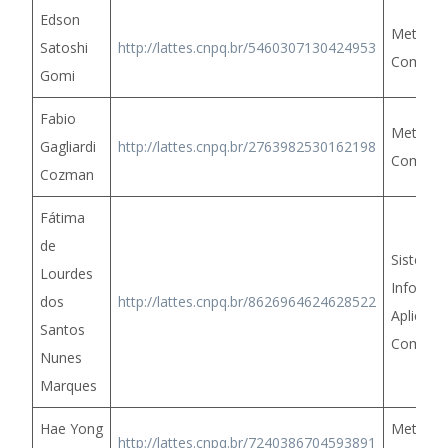
Edson
Metodol
Satoshi
http://lattes.cnpq.br/5460307130424953
Comput
Gomi
Fabio
Metodol
Gagliardi
http://lattes.cnpq.br/2763982530162198
Comput
Cozman
Fátima
de
Sistema
Lourdes
Informa
dos
http://lattes.cnpq.br/8626964624628522
Aplicaçõ
Santos
Computa
Nunes
Marques
Hae Yong
Metodol
http://lattes.cnpq.br/7240386704593891