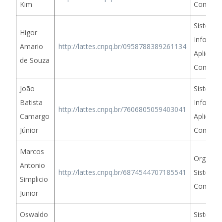
Kim
Comput
Sistema
Higor
Informa
Amario
http://lattes.cnpq.br/0958788389261134
Aplicaçõ
de Souza
Computa
João
Sistema
Batista
Informa
http://lattes.cnpq.br/7606805059403041
Camargo
Aplicaçõ
Júnior
Computa
Marcos
Organiz
Antonio
http://lattes.cnpq.br/6874544707185541
Sistema
Simplicio
Computa
Junior
Oswaldo
Sistema