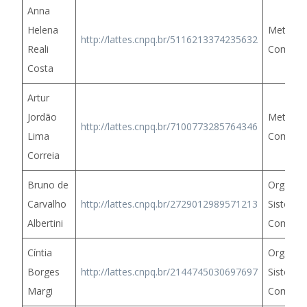
Anna
Helena
Metodol
http://lattes.cnpq.br/5116213374235632
Reali
Comput
Costa
Artur
Jordão
Metodol
http://lattes.cnpq.br/7100773285764346
Lima
Comput
Correia
Bruno de
Organiz
Carvalho
http://lattes.cnpq.br/2729012989571213
Sistema
Albertini
Computa
Cíntia
Organiz
Borges
http://lattes.cnpq.br/2144745030697697
Sistema
Margi
Computa