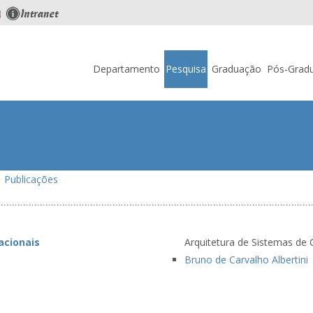
Skip
to
Departamento
Pesquisa
Graduação
Pós-Grad
content
|
Publicações
acionais
Arquitetura de Sistemas d
Bruno de Carvalho Albertini