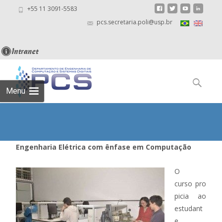
+55 11 3091-5583
pcs.secretaria.poli@usp.br
Skip
to
Pesquisar
content
por:
Menu
Engenharia Elétrica com ênfase em Computação
O
curso pro
picia ao
estudant
e