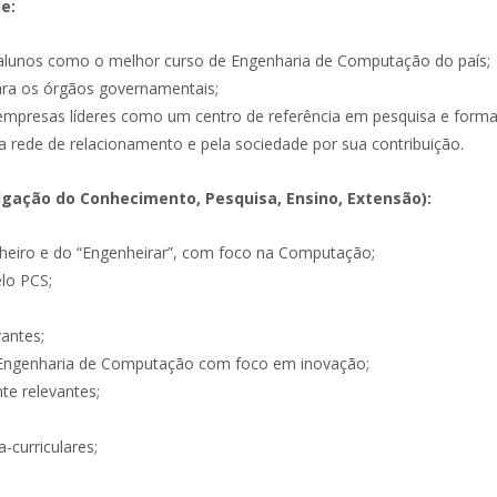
e:
 alunos como o melhor curso de Engenharia de Computação do país;
para os órgãos governamentais;
 empresas líderes como um centro de referência em pesquisa e for
a rede de relacionamento e pela sociedade por sua contribuição.
lgação do Conhecimento, Pesquisa, Ensino, Extensão):
enheiro e do “Engenheirar”, com foco na Computação;
elo PCS;
antes;
m Engenharia de Computação com foco em inovação;
te relevantes;
a-curriculares;