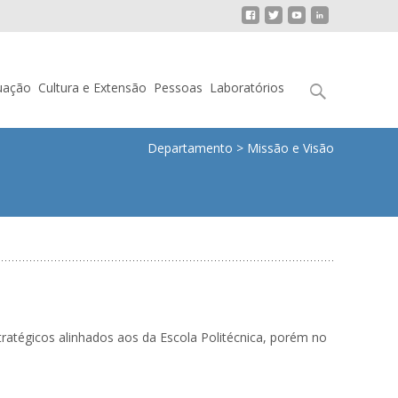
Pesquisar
uação
Cultura e Extensão
Pessoas
Laboratórios
por:
Departamento
>
Missão e Visão
tratégicos alinhados aos da Escola Politécnica, porém no