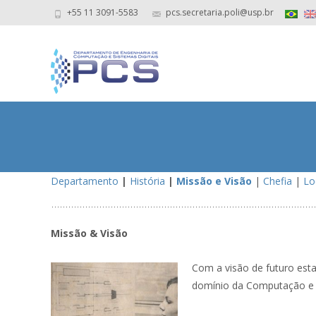
+55 11 3091-5583
pcs.secretaria.poli@usp.br
Departamento
|
História
|
Missão e Visão
|
Chefia
|
Lo
Missão & Visão
Com a visão de futuro esta
domínio da Computação e S