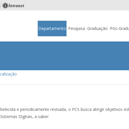
Skip
to
Departamento
Pesquisa
Graduação
Pós-Grad
content
calização
belecida e periodicamente revisada, o PCS busca atingir objetivos es
istemas Digitais, a saber: