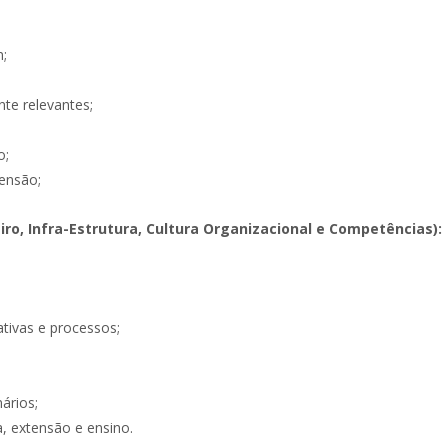
m;
te relevantes;
o;
ensão;
ro, Infra-Estrutura, Cultura Organizacional e Competências):
ativas e processos;
ários;
a, extensão e ensino.