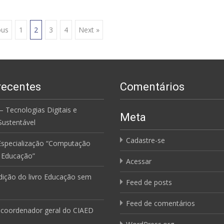
ous
1
2
3
4
Next »
recentes
Comentários
 Tecnologias Digitais e
Meta
Sustentável
Cadastre-se
Especialização “Computação
à Educação”
Acessar
dição do livro Educação sem
Feed de posts
Feed de comentários
coordenador geral do CIAED