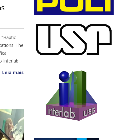
as
 “Haptic
ications: The
fica
 Interlab
Leia mais