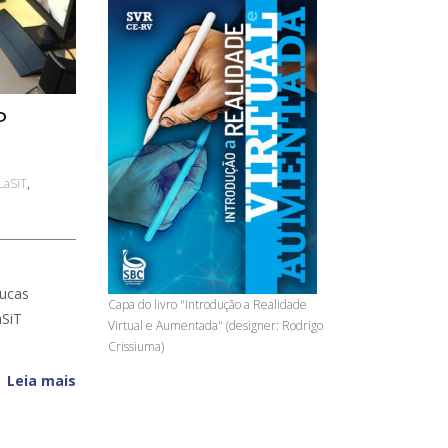
P
LaSiT
,
Lucas
Capa do livro "Introdução a Realidade
aSiT
Virtual e Aumentada" (designer: Rodrigo
Crissiuma)
Leia mais