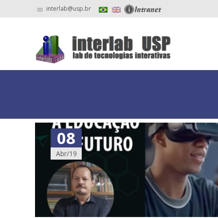
interlab@usp.br
08
Abr/19