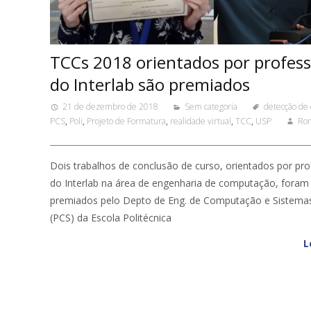
TCCs 2018 orientados por profes
do Interlab são premiados
21 de dezembro de 2018
Sem categoria
detecção de
PCS
,
Poli
,
Projeto de Formatura
,
realidade virtual
,
TCC
,
USP
Rom
Dois trabalhos de conclusão de curso, orientados por pr
do Interlab na área de engenharia de computação, foram
premiados pelo Depto de Eng. de Computação e Sistemas
(PCS) da Escola Politécnica
L