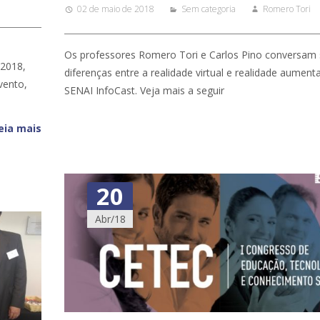
02 de maio de 2018
Sem categoria
Romero Tori
Os professores Romero Tori e Carlos Pino conversam 
 2018,
diferenças entre a realidade virtual e realidade aument
vento,
SENAI InfoCast. Veja mais a seguir
eia mais
20
Abr/18