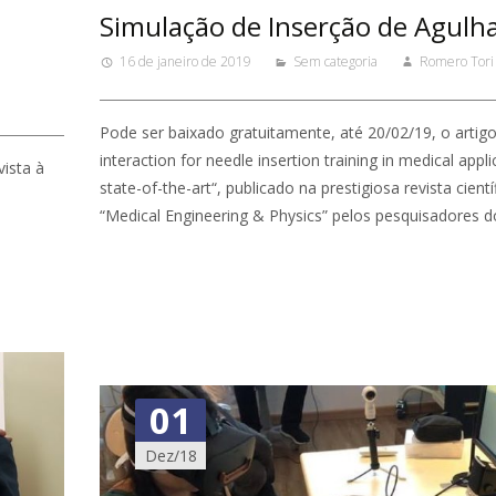
Simulação de Inserção de Agulh
16 de janeiro de 2019
Sem categoria
Romero Tori
Pode ser baixado gratuitamente, até 20/02/19, o artigo
interaction for needle insertion training in medical appl
ista à
state-of-the-art“, publicado na prestigiosa revista cientí
“Medical Engineering & Physics” pelos pesquisadores do
01
Dez/18