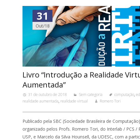
31
Out/18
Livro “Introdução a Realidade Virt
Aumentada”
31 de outubro de 2018
Sem categoria
computação
,
ed
realidade aumentada
,
realidade virtual
Romero Tori
Publicado pela SBC (Sociedade Brasileira de Computação)
organizado pelos Profs. Romero Tori, do Interlab / PCS / P
USP, e Marcelo da Silva Hounsell, da UDESC, com a parti