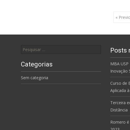
Posts
« Previ
navigation
Pesquisar
Posts 
por:
Categorias
MBA USP –
Inovação 
Sem categoria
Curso de 
Aplicada 
Terceira e
Distância
Romero é 
2023