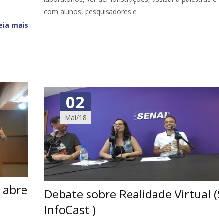
com alunos, pesquisadores e
eia mais
02
Mai/18
 abre
Debate sobre Realidade Virtual 
InfoCast )