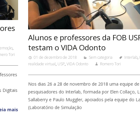
sores
Alunos e professores da FOB US
testam o VIDA Odonto
 emoção
,
ero Tori
01 de dezembro de 2018
Sem categoria
Interlab
,
realidade virtual
,
USP
,
VIDA Odonto
Romero Tori
ofessores
Nos dias 26 a 28 de novembro de 2018 uma equipe de
 Digitais
pesquisadores do Interlab, formada por Elen Collaço, 
Sallaberry e Paulo Muggler, apoiados pela equipe do L
(Laboratório de Simulação
eia mais