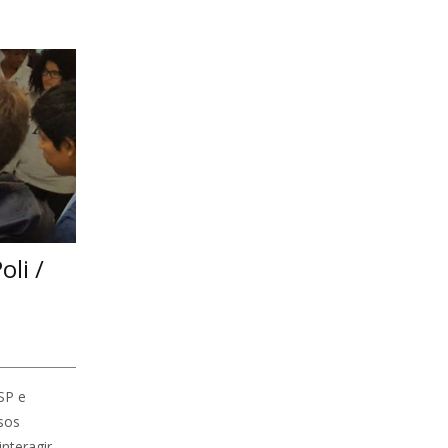
oli /
SP e
sos
interagir