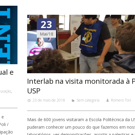
23
Mai/18
ual e
Interlab na visita monitorada à P
USP
ucação
,
23 de maio de 2018
Sem categoria
Romero Tori
 e
Mais de 600 jovens visitaram a Escola Politécnica da U
oli /
puderam conhecer um pouco do que fazemos em nos
cipação
laboratórios, ver demonstrações, assistir a palestras e 