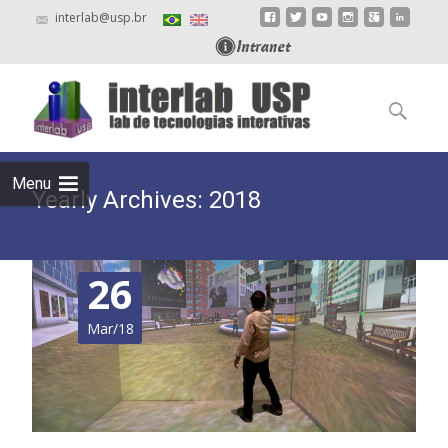
interlab@usp.br
Skip
to
Pesquisar
content
por:
Menu
Yearly Archives: 2018
26
Mar/18