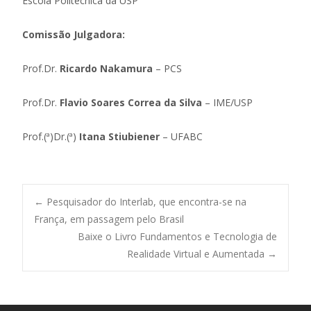
Escola Politécnica da USP
Comissão Julgadora:
Prof.Dr.
Ricardo
Nakamura
– PCS
Prof.Dr.
Flavio Soares Correa da Silva
– IME/USP
Prof.(ª)Dr.(ª)
Itana Stiubiener
– UFABC
Post
←
Pesquisador do Interlab, que encontra-se na
França, em passagem pelo Brasil
Baixe o Livro Fundamentos e Tecnologia de
navigation
Realidade Virtual e Aumentada
→