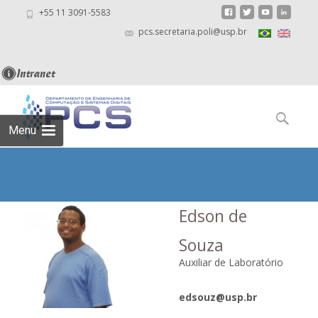
+55 11 3091-5583
pcs.secretaria.poli@usp.br
Skip
to
Pesquisar
content
por:
Menu
Edson de
Souza
Auxiliar de Laboratório
edsouz@usp.br