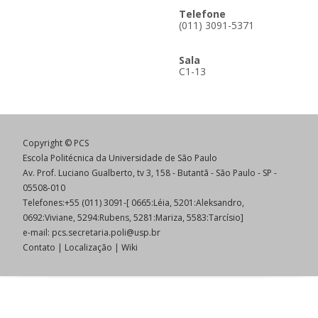
Telefone
(011) 3091-5371
Sala
C1-13
Copyright © PCS
Escola Politécnica da Universidade de São Paulo
Av. Prof. Luciano Gualberto, tv 3, 158 - Butantã - São Paulo - SP -
05508-010
Telefones:+55 (011) 3091-[ 0665:Léia, 5201:Aleksandro,
0692:Viviane, 5294:Rubens, 5281:Mariza, 5583:Tarcísio]
e-mail:
pcs.secretaria.poli@usp.br
Contato
|
Localização
|
Wiki