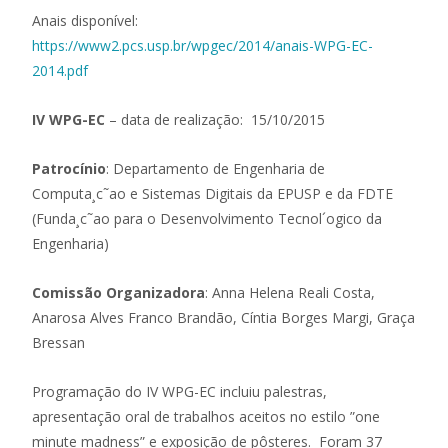
Anais disponível:
https://www2.pcs.usp.br/wpgec/2014/anais-WPG-EC-
2014.pdf
IV WPG-EC
– data de realização: 15/10/2015
Patrocínio
: Departamento de Engenharia de
Computa¸c˜ao e Sistemas Digitais da EPUSP e da FDTE
(Funda¸c˜ao para o Desenvolvimento Tecnol´ogico da
Engenharia)
Comissão Organizadora
: Anna Helena Reali Costa,
Anarosa Alves Franco Brandão, Cíntia Borges Margi, Graça
Bressan
Programação do IV WPG-EC incluiu palestras,
apresentação oral de trabalhos aceitos no estilo ”one
minute madness” e exposição de pôsteres. Foram 37