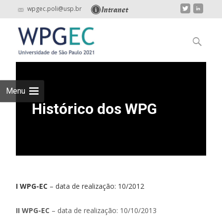
wpgec.poli@usp.br
Skip
to
Pesquisar
content
por:
Menu
Histórico dos WPG
I WPG-EC
– data de realização: 10/2012
II WPG-EC
– data de realização: 10/10/2013