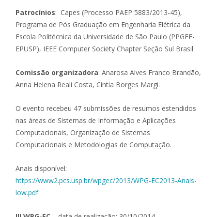
Patrocínios
: Capes (Processo PAEP 5883/2013-45),
Programa de Pós Graduação em Engenharia Elétrica da
Escola Politécnica da Universidade de São Paulo (PPGEE-
EPUSP), IEEE Computer Society Chapter Seção Sul Brasil
Comissão organizadora
: Anarosa Alves Franco Brandão,
Anna Helena Reali Costa, Cíntia Borges Margi.
O evento recebeu 47 submissões de resumos estendidos
nas áreas de Sistemas de Informação e Aplicações
Computacionais, Organização de Sistemas
Computacionais e Metodologias de Computação.
Anais disponível:
https://www2.pcs.usp.br/wpgec/2013/WPG-EC2013-Anais-
low.pdf
III WPG-EC
– data de realização: 30/10/2014